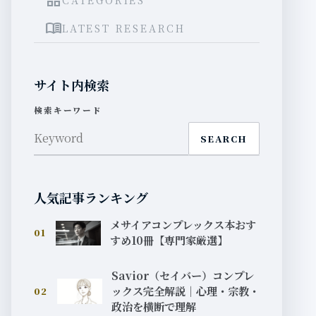
grid_view
menu_book
LATEST RESEARCH
サイト内検索
検索キーワード
SEARCH
人気記事ランキング
メサイアコンプレックス本おす
01
すめ10冊【専門家厳選】
Savior（セイバー）コンプレ
ックス完全解説｜心理・宗教・
02
政治を横断で理解