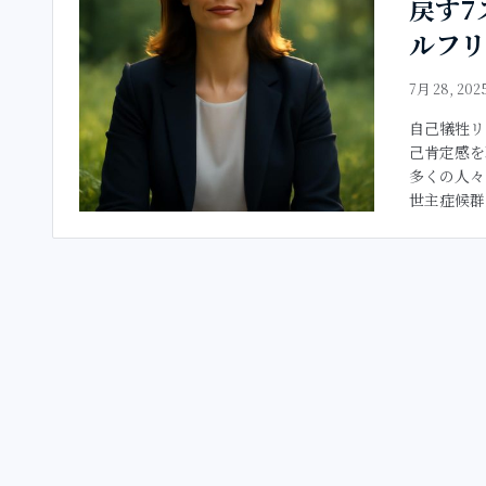
戻す7
ルフリ
7月 28, 202
自己犠牲リ
己肯定感を
多くの人々
世主症候群