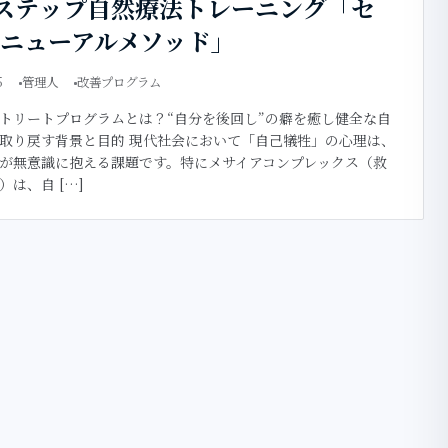
ステップ自然療法トレーニング「セ
ニューアルメソッド」
5
管理人
改善プログラム
トリートプログラムとは？“自分を後回し”の癖を癒し健全な自
取り戻す背景と目的 現代社会において「自己犠牲」の心理は、
が無意識に抱える課題です。特にメサイアコンプレックス（救
）は、自 […]