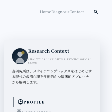
検索を開く
search
Home
Diagnosis
Contact
Research Context
ANALYTICAL INSIGHTS & PSYCHOLOGICAL
RIGOR
当研究所は、メサイアコンプレックスをはじめとす
る現代の救済心理を学術的かつ臨床的アプローチ
から解明します。
account_circle
PROFILE
CATEGORIES