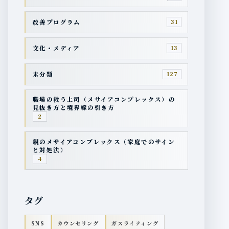
改善プログラム
31
文化・メディア
13
未分類
127
職場の救う上司（メサイアコンプレックス）の
見抜き方と境界線の引き方
2
親のメサイアコンプレックス（家庭でのサイン
と対処法）
4
タグ
SNS
カウンセリング
ガスライティング