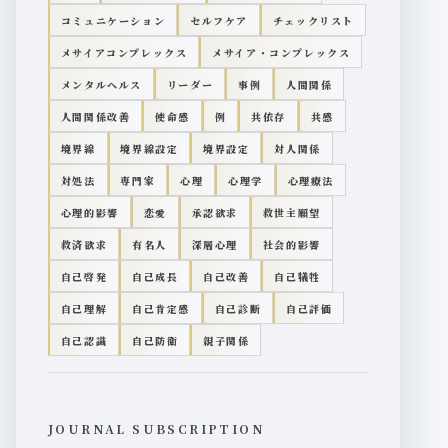
コミュニケーション
セルフケア
チェックリスト
メサイアコンプレックス
メサイア・コンプレックス
メンタルヘルス
リーダー
事例
人間関係
人間関係改善
使命感
例
共依存
共感
境界線
境界線設定
境界設定
対人関係
対処法
専門家
心理
心理学
心理療法
心理的影響
恋愛
承認欲求
救世主願望
救済欲求
有名人
深層心理
社会的影響
自己啓発
自己成長
自己改善
自己犠牲
自己理解
自己肯定感
自己診断
自己評価
自己認識
自己防衛
親子関係
JOURNAL SUBSCRIPTION