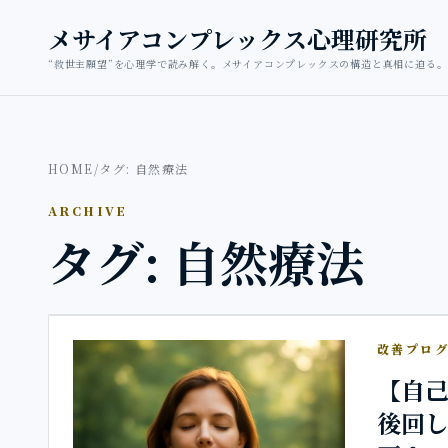
本文へ移動
メサイアコンプレックス心理研究所
“救世主願望”を心理学で読み解く。メサイアコンプレックスの構造と真相に迫る。
HOME
/
タグ: 自然療法
ARCHIVE
タグ: 自然療法
改善プロ
【自己
後回し