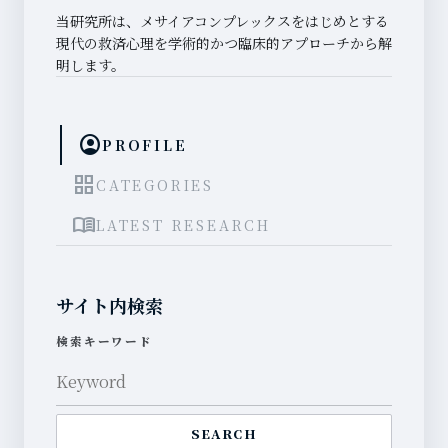
当研究所は、メサイアコンプレックスをはじめとする
現代の救済心理を学術的かつ臨床的アプローチから解
明します。
account_circle
PROFILE
grid_view
CATEGORIES
menu_book
LATEST RESEARCH
サイト内検索
検索キーワード
SEARCH