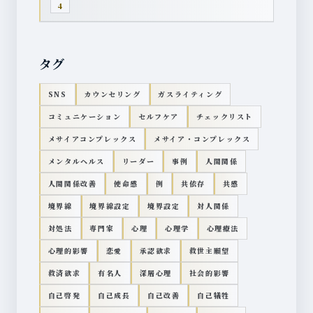
4
タグ
SNS
カウンセリング
ガスライティング
コミュニケーション
セルフケア
チェックリスト
メサイアコンプレックス
メサイア・コンプレックス
メンタルヘルス
リーダー
事例
人間関係
人間関係改善
使命感
例
共依存
共感
境界線
境界線設定
境界設定
対人関係
対処法
専門家
心理
心理学
心理療法
心理的影響
恋愛
承認欲求
救世主願望
救済欲求
有名人
深層心理
社会的影響
自己啓発
自己成長
自己改善
自己犠牲