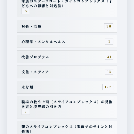
家族のスケープゴート・カインコンプレックス（子
どもへの影響と対処法）
5
対処・治療
30
心理学・メンタルヘルス
1
改善プログラム
31
文化・メディア
13
未分類
127
職場の救う上司（メサイアコンプレックス）の見抜
き方と境界線の引き方
2
親のメサイアコンプレックス（家庭でのサインと対
処法）