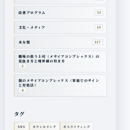
改善プログラム
31
文化・メディア
13
未分類
127
職場の救う上司（メサイアコンプレックス）の
見抜き方と境界線の引き方
2
親のメサイアコンプレックス（家庭でのサイン
と対処法）
4
タグ
SNS
カウンセリング
ガスライティング