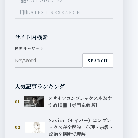
grid_view
menu_book
LATEST RESEARCH
サイト内検索
検索キーワード
SEARCH
人気記事ランキング
メサイアコンプレックス本おす
01
すめ10冊【専門家厳選】
Savior（セイバー）コンプレ
ックス完全解説｜心理・宗教・
02
政治を横断で理解