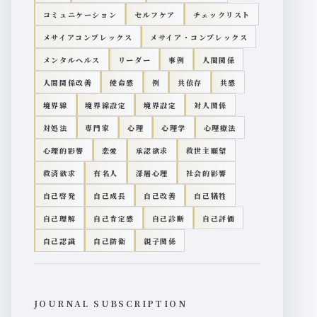
コミュニケーション
セルフケア
チェックリスト
メサイアコンプレックス
メサイア・コンプレックス
メンタルヘルス
リーダー
事例
人間関係
人間関係改善
使命感
例
共依存
共感
境界線
境界線設定
境界設定
対人関係
対処法
専門家
心理
心理学
心理療法
心理的影響
恋愛
承認欲求
救世主願望
救済欲求
有名人
深層心理
社会的影響
自己啓発
自己成長
自己改善
自己犠牲
自己理解
自己肯定感
自己診断
自己評価
自己認識
自己防衛
親子関係
JOURNAL SUBSCRIPTION