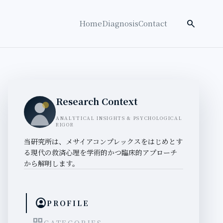
検索を開く
search
Home
Diagnosis
Contact
Research Context
ANALYTICAL INSIGHTS & PSYCHOLOGICAL
RIGOR
当研究所は、メサイアコンプレックスをはじめとす
る現代の救済心理を学術的かつ臨床的アプローチ
から解明します。
account_circle
PROFILE
CATEGORIES