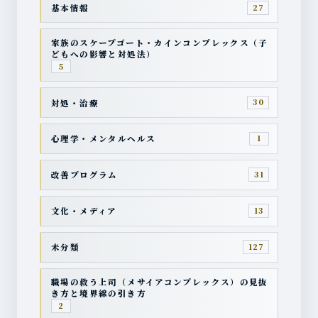
基本情報
27
家族のスケープゴート・カインコンプレックス（子
どもへの影響と対処法）
5
対処・治療
30
心理学・メンタルヘルス
1
改善プログラム
31
文化・メディア
13
未分類
127
職場の救う上司（メサイアコンプレックス）の見抜
き方と境界線の引き方
2