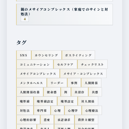
親のメサイアコンプレックス（家庭でのサインと対
処法）
4
タグ
SNS
カウンセリング
ガスライティング
コミュニケーション
セルフケア
チェックリスト
メサイアコンプレックス
メサイア・コンプレックス
メンタルヘルス
リーダー
事例
人間関係
人間関係改善
使命感
例
共依存
共感
境界線
境界線設定
境界設定
対人関係
対処法
専門家
心理
心理学
心理療法
心理的影響
恋愛
承認欲求
救世主願望
救済欲求
有名人
深層心理
社会的影響