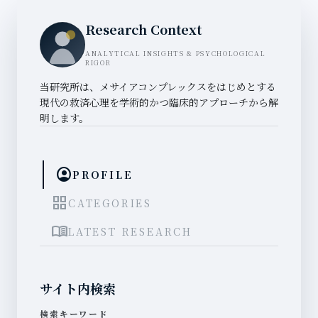
Research Context
ANALYTICAL INSIGHTS & PSYCHOLOGICAL
RIGOR
当研究所は、メサイアコンプレックスをはじめとする
現代の救済心理を学術的かつ臨床的アプローチから解
明します。
account_circle
PROFILE
grid_view
CATEGORIES
menu_book
LATEST RESEARCH
サイト内検索
検索キーワード