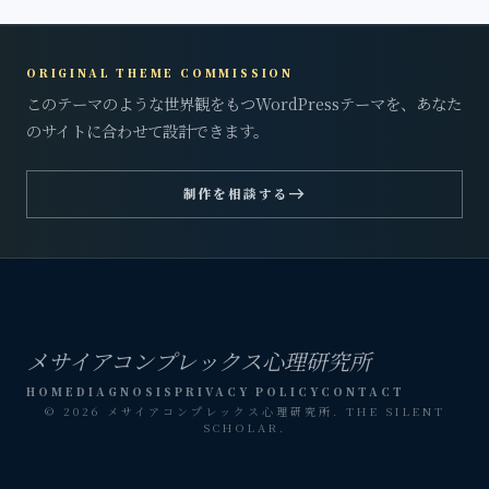
ORIGINAL THEME COMMISSION
このテーマのような世界観をもつWordPressテーマを、あなた
のサイトに合わせて設計できます。
east
制作を相談する
メサイアコンプレックス心理研究所
HOME
DIAGNOSIS
PRIVACY POLICY
CONTACT
© 2026 メサイアコンプレックス心理研究所. THE SILENT
SCHOLAR.