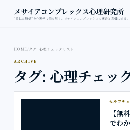
本文へ移動
メサイアコンプレックス心理研究所
“救世主願望”を心理学で読み解く。メサイアコンプレックスの構造と真相に迫る。
HOME
/
タグ: 心理チェックリスト
ARCHIVE
タグ: 心理チェッ
セルフチ
【無料
でわ