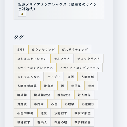
親のメサイアコンプレックス（家庭でのサイン
と対処法）
4
タグ
SNS
カウンセリング
ガスライティング
コミュニケーション
セルフケア
チェックリスト
メサイアコンプレックス
メサイア・コンプレックス
メンタルヘルス
リーダー
事例
人間関係
人間関係改善
使命感
例
共依存
共感
境界線
境界線設定
境界設定
対人関係
対処法
専門家
心理
心理学
心理療法
心理的影響
恋愛
承認欲求
救世主願望
救済欲求
有名人
深層心理
社会的影響