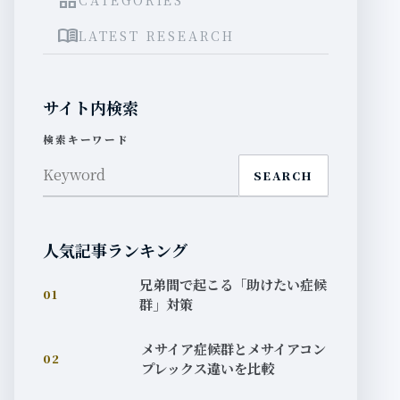
grid_view
menu_book
LATEST RESEARCH
サイト内検索
検索キーワード
SEARCH
人気記事ランキング
兄弟間で起こる「助けたい症候
01
群」対策
メサイア症候群とメサイアコン
02
プレックス違いを比較