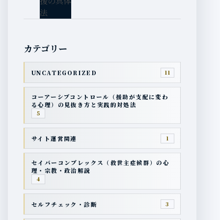
カテゴリー
UNCATEGORIZED
11
コーアーシブコントロール（援助が支配に変わ
る心理）の見抜き方と実践的対処法
5
サイト運営関連
1
セイバーコンプレックス（救世主症候群）の心
理・宗教・政治解説
4
セルフチェック・診断
3