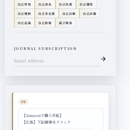
自己啓発
自己成長
自己改善
自己犠牲
自己理解
自己肯定感
自己診断
自己評価
自己認識
自己防衛
親子関係
JOURNAL SUBSCRIPTION
arrow_forward
Email Address
PR
【Amazonで購入可能】
【広告】下記画像をクリック