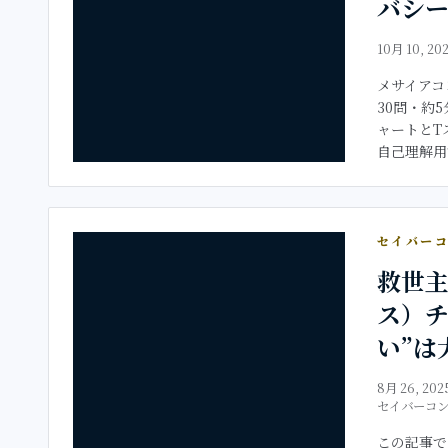
バシ
10月 10, 20
メサイアコ
30問・約
ャートとT
自己理解用で
セイバー
救世
ス）チ
い”は
8月 26, 202
セイバーコ
この記事で