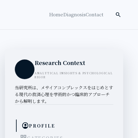
検索を開く
search
Home
Diagnosis
Contact
Research Context
ANALYTICAL INSIGHTS & PSYCHOLOGICAL
RIGOR
当研究所は、メサイアコンプレックスをはじめとす
る現代の救済心理を学術的かつ臨床的アプローチ
から解明します。
account_circle
PROFILE
CATEGORIES