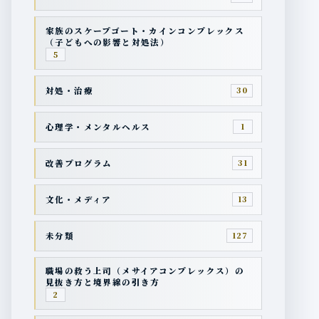
家族のスケープゴート・カインコンプレックス
（子どもへの影響と対処法）
5
対処・治療
30
心理学・メンタルヘルス
1
改善プログラム
31
文化・メディア
13
未分類
127
職場の救う上司（メサイアコンプレックス）の
見抜き方と境界線の引き方
2