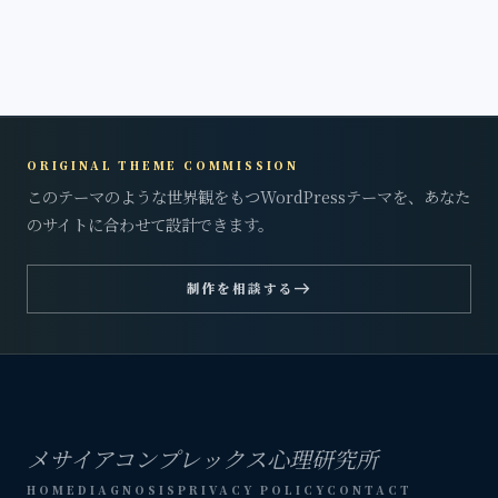
ORIGINAL THEME COMMISSION
このテーマのような世界観をもつWordPressテーマを、あなた
のサイトに合わせて設計できます。
east
制作を相談する
メサイアコンプレックス心理研究所
HOME
DIAGNOSIS
PRIVACY POLICY
CONTACT