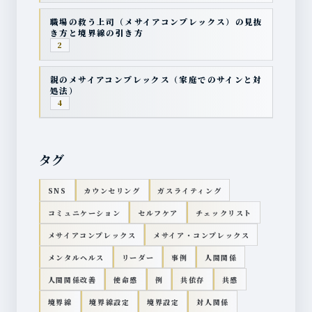
職場の救う上司（メサイアコンプレックス）の見抜
き方と境界線の引き方
2
親のメサイアコンプレックス（家庭でのサインと対
処法）
4
タグ
SNS
カウンセリング
ガスライティング
コミュニケーション
セルフケア
チェックリスト
メサイアコンプレックス
メサイア・コンプレックス
メンタルヘルス
リーダー
事例
人間関係
人間関係改善
使命感
例
共依存
共感
境界線
境界線設定
境界設定
対人関係