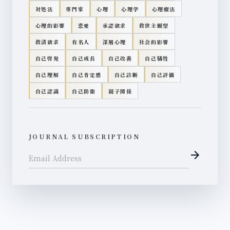
対処法
専門家
心理
心理学
心理療法
心理的影響
恋愛
承認欲求
救世主願望
救済欲求
有名人
深層心理
社会的影響
自己啓発
自己成長
自己改善
自己犠牲
自己理解
自己肯定感
自己診断
自己評価
自己認識
自己防衛
親子関係
JOURNAL SUBSCRIPTION
arrow_forward
Email Address