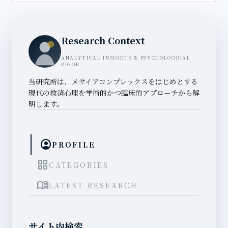
Research Context
ANALYTICAL INSIGHTS & PSYCHOLOGICAL
RIGOR
当研究所は、メサイアコンプレックスをはじめとする
現代の救済心理を学術的かつ臨床的アプローチから解
明します。
account_circle
PROFILE
grid_view
CATEGORIES
menu_book
LATEST RESEARCH
サイト内検索