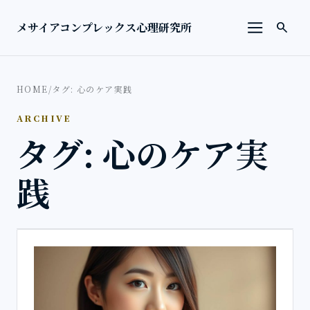
本文へ移動
検索を
メサイアコンプレックス心理研究所
search
メニューを
HOME
/
タグ: 心のケア実践
ARCHIVE
タグ: 心のケア実
践