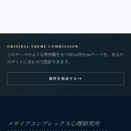
ORIGINAL THEME COMMISSION
このテーマのような世界観をもつWordPressテーマを、あなた
のサイトに合わせて設計できます。
east
制作を相談する
メサイアコンプレックス心理研究所