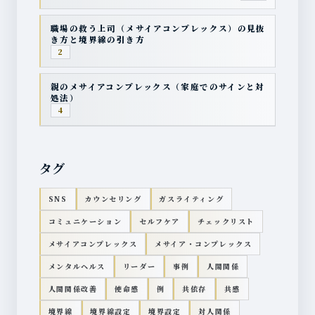
職場の救う上司（メサイアコンプレックス）の見抜
き方と境界線の引き方
2
親のメサイアコンプレックス（家庭でのサインと対
処法）
4
タグ
SNS
カウンセリング
ガスライティング
コミュニケーション
セルフケア
チェックリスト
メサイアコンプレックス
メサイア・コンプレックス
メンタルヘルス
リーダー
事例
人間関係
人間関係改善
使命感
例
共依存
共感
境界線
境界線設定
境界設定
対人関係