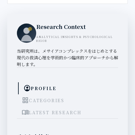
Research Context
ANALYTICAL INSIGHTS & PSYCHOLOGICAL
RIGOR
当研究所は、メサイアコンプレックスをはじめとする
現代の救済心理を学術的かつ臨床的アプローチから解
明します。
account_circle
PROFILE
grid_view
CATEGORIES
menu_book
LATEST RESEARCH