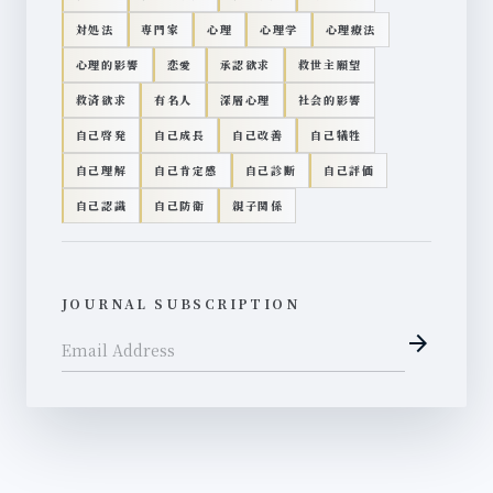
対処法
専門家
心理
心理学
心理療法
心理的影響
恋愛
承認欲求
救世主願望
救済欲求
有名人
深層心理
社会的影響
自己啓発
自己成長
自己改善
自己犠牲
自己理解
自己肯定感
自己診断
自己評価
自己認識
自己防衛
親子関係
JOURNAL SUBSCRIPTION
arrow_forward
Email Address