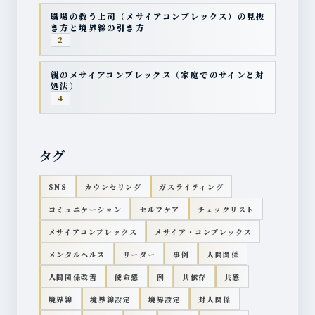
職場の救う上司（メサイアコンプレックス）の見抜
き方と境界線の引き方
2
親のメサイアコンプレックス（家庭でのサインと対
処法）
4
タグ
SNS
カウンセリング
ガスライティング
コミュニケーション
セルフケア
チェックリスト
メサイアコンプレックス
メサイア・コンプレックス
メンタルヘルス
リーダー
事例
人間関係
人間関係改善
使命感
例
共依存
共感
境界線
境界線設定
境界設定
対人関係