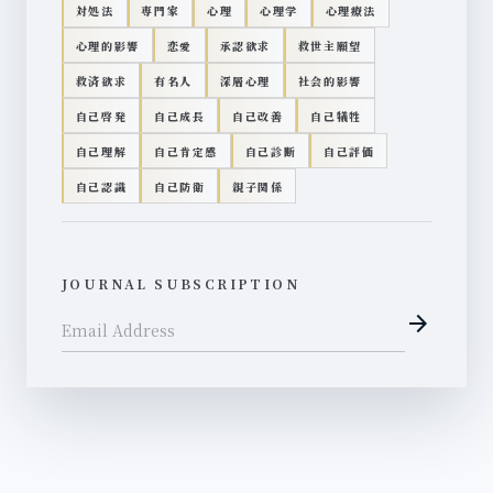
対処法
専門家
心理
心理学
心理療法
心理的影響
恋愛
承認欲求
救世主願望
救済欲求
有名人
深層心理
社会的影響
自己啓発
自己成長
自己改善
自己犠牲
自己理解
自己肯定感
自己診断
自己評価
自己認識
自己防衛
親子関係
JOURNAL SUBSCRIPTION
arrow_forward
Email Address