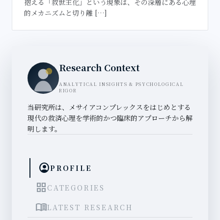
抱える「救世主化」という現象は、その深層にある心理
的メカニズムと切り離 […]
Research Context
ANALYTICAL INSIGHTS & PSYCHOLOGICAL
RIGOR
当研究所は、メサイアコンプレックスをはじめとする
現代の救済心理を学術的かつ臨床的アプローチから解
明します。
account_circle
PROFILE
grid_view
CATEGORIES
menu_book
LATEST RESEARCH