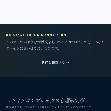
ORIGINAL THEME COMMISSION
このテーマのような世界観をもつWordPressテーマを、あなた
のサイトに合わせて設計できます。
east
制作を相談する
メサイアコンプレックス心理研究所
HOME
DIAGNOSIS
PRIVACY POLICY
CONTACT