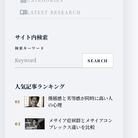
grid_view
menu_book
LATEST RESEARCH
サイト内検索
検索キーワード
SEARCH
人気記事ランキング
優越感と劣等感が同時に高い人
01
の心理
メサイア症候群とメサイアコン
02
プレックス違いを比較