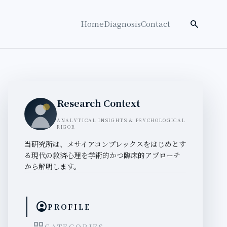
検索を開く
search
Home
Diagnosis
Contact
Research Context
ANALYTICAL INSIGHTS & PSYCHOLOGICAL
RIGOR
当研究所は、メサイアコンプレックスをはじめとす
る現代の救済心理を学術的かつ臨床的アプローチ
から解明します。
account_circle
PROFILE
CATEGORIES