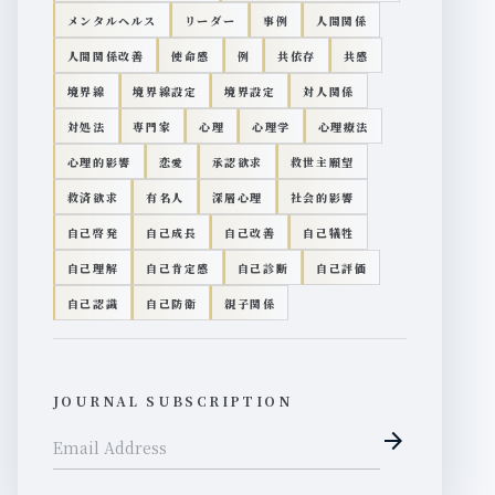
メンタルヘルス
リーダー
事例
人間関係
人間関係改善
使命感
例
共依存
共感
境界線
境界線設定
境界設定
対人関係
対処法
専門家
心理
心理学
心理療法
心理的影響
恋愛
承認欲求
救世主願望
救済欲求
有名人
深層心理
社会的影響
自己啓発
自己成長
自己改善
自己犠牲
自己理解
自己肯定感
自己診断
自己評価
自己認識
自己防衛
親子関係
JOURNAL SUBSCRIPTION
arrow_forward
Email Address