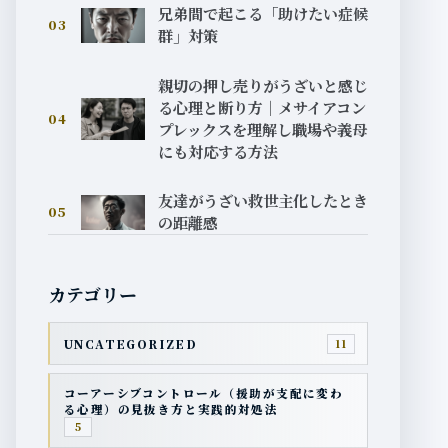
兄弟間で起こる「助けたい症候
03
群」対策
親切の押し売りがうざいと感じ
る心理と断り方｜メサイアコン
04
プレックスを理解し職場や義母
にも対応する方法
友達がうざい救世主化したとき
05
の距離感
カテゴリー
UNCATEGORIZED
11
コーアーシブコントロール（援助が支配に変わ
る心理）の見抜き方と実践的対処法
5