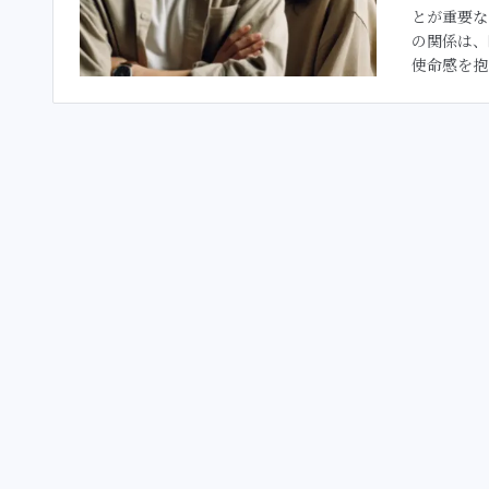
とが重要な
の関係は、
使命感を抱