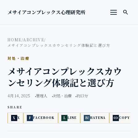
本文へ移動
検索を
メサイアコンプレックス心理研究所
search
メニューを
HOME
/
ARCHIVE
/
メサイアコンプレックスカウンセリング体験記と選び方
対処・治療
メサイアコンプレックスカウ
ンセリング体験記と選び方
4月 14, 2025
管理人
対処・治療
約13分
SHARE
link
X
F
L
B!
X
FACEBOOK
LINE
HATENA
COPY