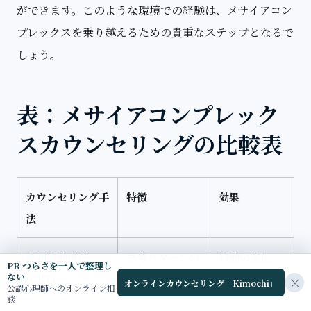
ができます。このような環境での経験は、メサイアコン
プレックスを乗り越えるための貴重なステップとなるで
しょう。
表：メサイアコンプレック
スカウンセリングの比較表
カウンセリング手
特徴
効果
法
認知行動療法
思考パターンの
行動の変化
PR つらさを一人で整理し
ない
(CBT)
修正
×
オンラインカウンセリング「Kimochi」
公認心理師へのオンライン相
談